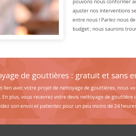
pouvons nous conformer aux
ajuster nos interventions s
entre nous ! Parlez-nous de 
budget ; nous saurons trouv
oyage de gouttières : gratuit et sans
n lien avec votre projet de nettoyage de gouttières, nous 
 En plus, vous recevrez votre devis nettoyage de gouttière d
lidez son envoi et patientez pour un peu moins de 24 heures 