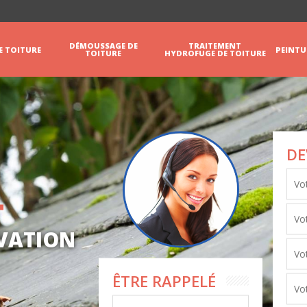
DÉMOUSSAGE DE
TRAITEMENT
E TOITURE
PEINTU
TOITURE
HYDROFUGE DE TOITURE
DE
OVATION
ÊTRE RAPPELÉ