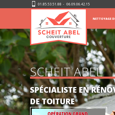
01.85.53.51.88
-
06.09.06.42.15
NETTOYAGE D
SCHEIT ABEL
SPÉCIALISTE EN RÉN
DE TOITURE